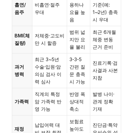
흡연/
비흡연·절주
용하나
기준(예:
음주
우대
요율 높
1~2년) 충족
음
시 우대
범위 넓
최근 6개월
BMI(체
저체중·고도비
지만 요
체중 변동
질량)
만 시 할증
율 불리
근거 준비
최근 3~5년
3-3-5
진료기록·검
과거
수술·입원·암
간편 질
사결과 사본
병력
의심 검사 이
문 충족
지참
력 심사
시 가능
직계의 특정
반영 폭
발병 나이·
가족력
암 가족력 반
상대적
관계 정확
영 가능
축소
기재
보험료
납입여력 대
진단금·특약
재정
높아도
비 보장 최적
우선순위 설