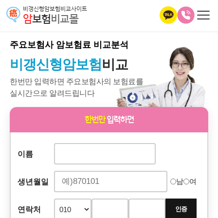
비갱신형암보험비교사이트
암
보험
비교몰
주요보험사
암보험료 비교분석
비갱신형암보험
비교
한번만 입력하면 주요보험사의 보험료를
실시간으로 알려드립니다
한번만
입력하면
이름
생년월일
남
여
연락처
인증