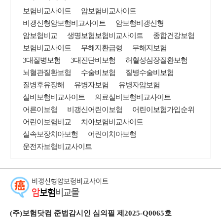
보험비교사이트
암보험비교사이트
비갱신형암보험비교사이트
암보험비갱신형
암보험비교
생명보험보험비교사이트
종합건강보험
보험비교사이트
무해지환급형
무해지보험
3대질병보험
3대진단비보험
허혈성심장질환보험
뇌혈관질환보험
수술비보험
질병수술비보험
질병후유장해
유병자보험
유병자암보험
실비보험비교사이트
의료실비보험비교사이트
어른이보험
비갱신어린이보험
어린이보험가입순위
어린이보험비교
치아보험비교사이트
실속보장치아보험
어린이치아보험
운전자보험비교사이트
비갱신형암보험비교사이트
암
보험
비교몰
(주)보험닷컴 준법감시인 심의필 제2025-Q0065호