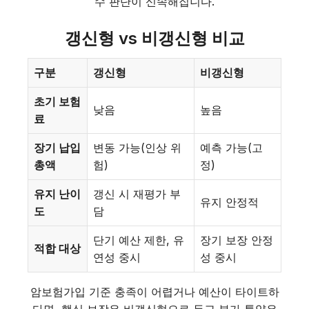
수 판단이 신속해집니다.
갱신형 vs 비갱신형 비교
구분
갱신형
비갱신형
초기 보험
낮음
높음
료
장기 납입
변동 가능(인상 위
예측 가능(고
총액
험)
정)
유지 난이
갱신 시 재평가 부
유지 안정적
도
담
단기 예산 제한, 유
장기 보장 안정
적합 대상
연성 중시
성 중시
암보험가입 기준 충족이 어렵거나 예산이 타이트하
다면, 핵심 보장은 비갱신형으로 두고 부가 특약은