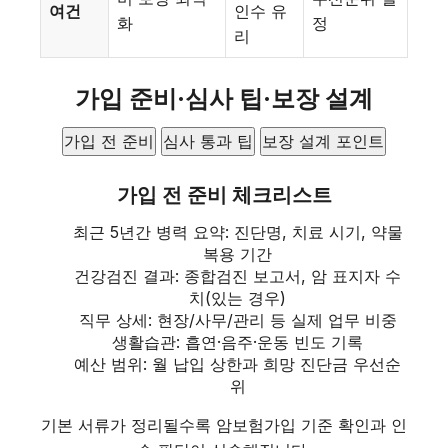
여건
인수 유
화
정
리
가입 준비·심사 팁·보장 설계
가입 전 준비
심사 통과 팁
보장 설계 포인트
가입 전 준비 체크리스트
최근 5년간 병력 요약: 진단명, 치료 시기, 약물
복용 기간
건강검진 결과: 종합검진 보고서, 암 표지자 수
치(있는 경우)
직무 상세: 현장/사무/관리 등 실제 업무 비중
생활습관: 흡연·음주·운동 빈도 기록
예산 범위: 월 납입 상한과 희망 진단금 우선순
위
기본 서류가 정리될수록 암보험가입 기준 확인과 인