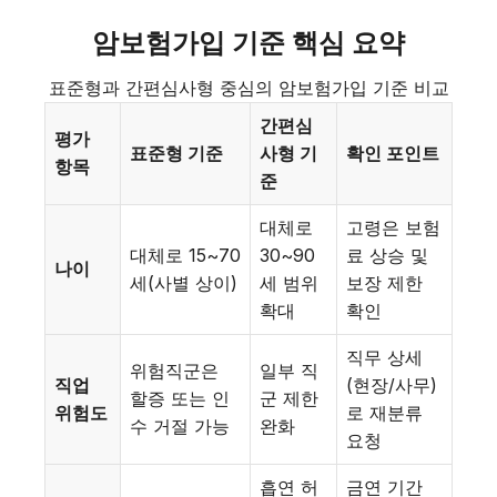
암보험가입 기준 핵심 요약
표준형과 간편심사형 중심의 암보험가입 기준 비교
간편심
평가
표준형 기준
사형 기
확인 포인트
항목
준
대체로
고령은 보험
대체로 15~70
30~90
료 상승 및
나이
세(사별 상이)
세 범위
보장 제한
확대
확인
직무 상세
위험직군은
일부 직
직업
(현장/사무)
할증 또는 인
군 제한
위험도
로 재분류
수 거절 가능
완화
요청
흡연 허
금연 기간