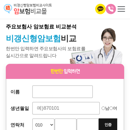
비갱신형암보험비교사이트
암
보험
비교몰
주요보험사
암보험료 비교분석
비갱신형암보험
비교
한번만 입력하면 주요보험사의 보험료를
실시간으로 알려드립니다
한번만
입력하면
이름
생년월일
남
여
연락처
인증