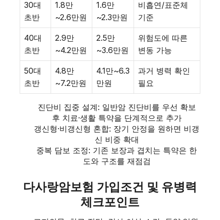
30대
1.8만
1.6만
비흡연/표준체
초반
~2.6만원
~2.3만원
기준
40대
2.9만
2.5만
위험도에 따른
초반
~4.2만원
~3.6만원
변동 가능
50대
4.8만
4.1만~6.3
과거 병력 확인
초반
~7.2만원
만원
필요
진단비 집중 설계: 일반암 진단비를 우선 확보
후 치료·생활 특약을 단계적으로 추가
갱신형·비갱신형 혼합: 장기 안정을 원하면 비갱
신 비중 확대
중복 담보 조정: 기존 보장과 겹치는 특약은 한
도와 구조를 재점검
다사랑암보험 가입조건 및 유병력
체크포인트