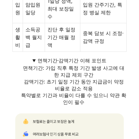
1일당 정액,
입
암입원
입원 간주기간, 특
최대 보장일
원
일당
정 병실 제한
수
생
소득공
진단 후 일정
중복 담보 시 조정·
활
백 월지
기간 매월 정
감액 규정
비
급
액
면책기간·감액기간 이해 포인트
면책기간: 가입 직후 특정 기간 발생 사고에 대
한 지급 제외 구간
감액기간: 초기 일정 기간 동안 지급금이 약정
비율로 감소 적용
특약별로 기간과 비율이 다를 수 있으니 약관 확
인이 필수