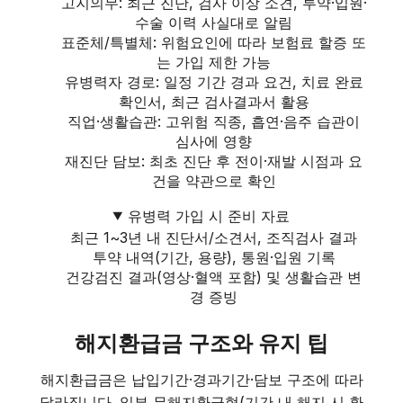
고지의무: 최근 진단, 검사 이상 소견, 투약·입원·
수술 이력 사실대로 알림
표준체/특별체: 위험요인에 따라 보험료 할증 또
는 가입 제한 가능
유병력자 경로: 일정 기간 경과 요건, 치료 완료
확인서, 최근 검사결과서 활용
직업·생활습관: 고위험 직종, 흡연·음주 습관이
심사에 영향
재진단 담보: 최초 진단 후 전이·재발 시점과 요
건을 약관으로 확인
유병력 가입 시 준비 자료
최근 1~3년 내 진단서/소견서, 조직검사 결과
투약 내역(기간, 용량), 통원·입원 기록
건강검진 결과(영상·혈액 포함) 및 생활습관 변
경 증빙
해지환급금 구조와 유지 팁
해지환급금은 납입기간·경과기간·담보 구조에 따라
달라집니다. 일부 무해지환급형(기간 내 해지 시 환