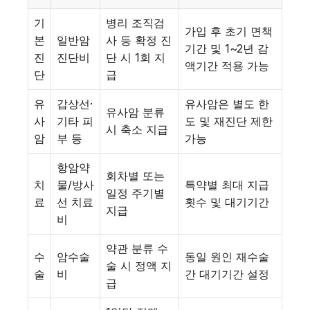
기
병리 조직검
가입 후 초기 면책
본
일반암
사 등 확정 진
기간 및 1~2년 감
진
진단비
단 시 1회 지
액기간 적용 가능
단
급
유
갑상선·
유사암은 별도 한
유사암 분류
사
기타 피
도 및 재진단 제한
시 축소 지급
암
부 등
가능
항암약
회차별 또는
치
물/방사
특약별 최대 지급
일정 주기별
료
선 치료
횟수 및 대기기간
지급
비
약관 분류 수
수
암수술
동일 원인 재수술
술 시 정액 지
술
비
간 대기기간 설정
급