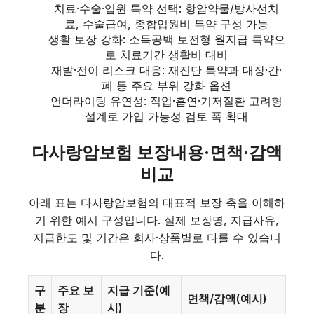
치료·수술·입원 특약 선택: 항암약물/방사선치
료, 수술급여, 종합입원비 특약 구성 가능
생활 보장 강화: 소득공백 보전형 월지급 특약으
로 치료기간 생활비 대비
재발·전이 리스크 대응: 재진단 특약과 대장·간·
폐 등 주요 부위 강화 옵션
언더라이팅 유연성: 직업·흡연·기저질환 고려형
설계로 가입 가능성 검토 폭 확대
다사랑암보험 보장내용·면책·감액
비교
아래 표는 다사랑암보험의 대표적 보장 축을 이해하
기 위한 예시 구성입니다. 실제 보장명, 지급사유,
지급한도 및 기간은 회사·상품별로 다를 수 있습니
다.
구
주요 보
지급 기준(예
면책/감액(예시)
분
장
시)